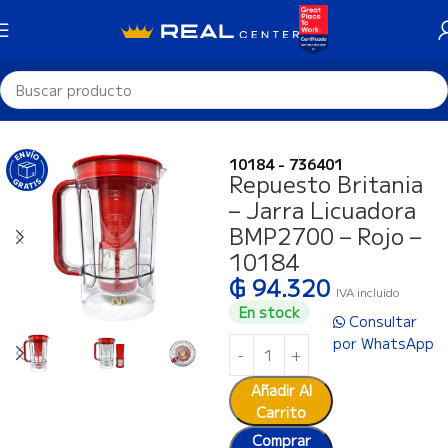
Inicio
Repuestos
Cocina
10184 - 736401
Repuesto Britania
– Jarra Licuadora
BMP2700 – Rojo –
10184
₲
94.320
IVA incluido
En stock
Consultar
por WhatsApp
Añadir Al
Carrito
Comprar