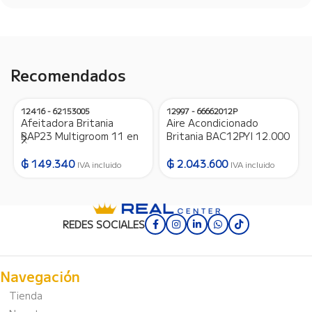
Recomendados
12416 - 62153005
12997 - 66662012P
Afeitadora Britania
Aire Acondicionado
BAP23 Multigroom 11 en
Britania BAC12PYI 12.000
1 – Bivolt – 12416
BTU Frio/Calor Gas
R410A – 220V/50HZ –
₲
149.340
₲
2.043.600
IVA incluido
IVA incluido
12997
REDES SOCIALES
Navegación
Tienda