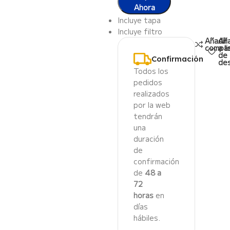
Ahora
Incluye tapa
Incluye filtro
Añadir
Aña
compa
a l
de
Confirmación
de
Todos los
pedidos
realizados
por la web
tendrán
una
duración
de
confirmación
de
48 a
72
horas
en
días
hábiles.