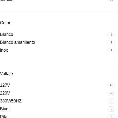
Color
Blanco
3
Blanco amarillento
1
Inox
1
Voltaje
127V
16
220V
28
380V/50HZ
6
Bivolt
2
Pila
2