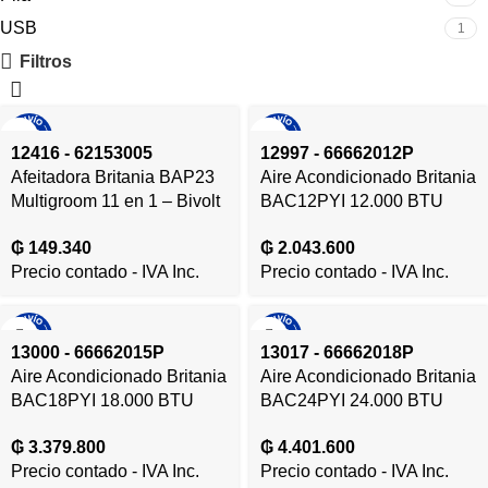
USB
1
Filtros
12416 - 62153005
12997 - 66662012P
Afeitadora Britania BAP23
Aire Acondicionado Britania
Multigroom 11 en 1 – Bivolt
BAC12PYI 12.000 BTU
– 12416
Frio/Calor Gas R410A –
₲
149.340
₲
2.043.600
220V/50HZ – 12997
Precio contado - IVA Inc.
Precio contado - IVA Inc.
13000 - 66662015P
13017 - 66662018P
Aire Acondicionado Britania
Aire Acondicionado Britania
BAC18PYI 18.000 BTU
BAC24PYI 24.000 BTU
Frio/Calor Gas R410A –
Frio/Calor Gas R410A –
₲
3.379.800
₲
4.401.600
220V/50HZ – 13000
220V/50HZ – 13017
Precio contado - IVA Inc.
Precio contado - IVA Inc.