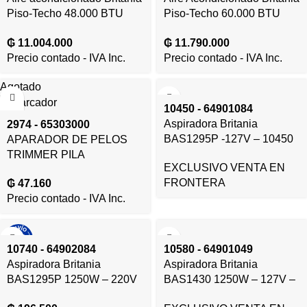
Piso-Techo 48.000 BTU
Piso-Techo 60.000 BTU
Frio/Calor Gas R410A –
Frio/Calor Gas R410A –
₲
11.004.000
₲
11.790.000
380V/50HZ – 12898
380V/50HZ – 12904
Precio contado - IVA Inc.
Precio contado - IVA Inc.
Agotado
10450 - 64901084
Aspiradora Britania
2974 - 65303000
BAS1295P -127V – 10450
APARADOR DE PELOS
TRIMMER PILA
EXCLUSIVO VENTA EN
FRONTERA
₲
47.160
Precio contado - IVA Inc.
10740 - 64902084
10580 - 64901049
Aspiradora Britania
Aspiradora Britania
BAS1295P 1250W – 220V
BAS1430 1250W – 127V –
– 10740
10580