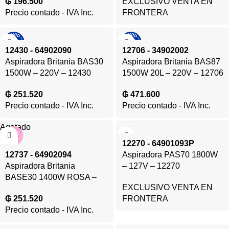
₲
196.500
EXCLUSIVO VENTA EN
Precio contado - IVA Inc.
FRONTERA
12430 - 64902090
12706 - 34902002
Aspiradora Britania BAS30
Aspiradora Britania BAS87
1500W – 220V – 12430
1500W 20L – 220V – 12706
₲
251.520
₲
471.600
Precio contado - IVA Inc.
Precio contado - IVA Inc.
Agotado
12270 - 64901093P
12737 - 64902094
Aspiradora PAS70 1800W
Aspiradora Britania
– 127V – 12270
BASE30 1400W ROSA –
EXCLUSIVO VENTA EN
220V – 12737
FRONTERA
₲
251.520
Precio contado - IVA Inc.