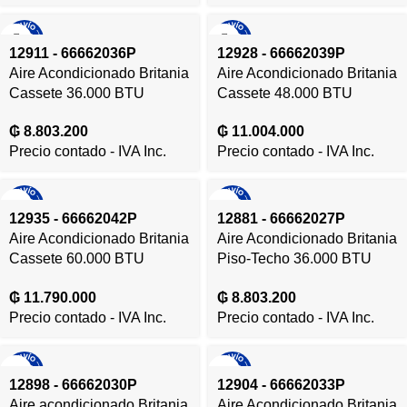
12911 - 66662036P
12928 - 66662039P
Aire Acondicionado Britania
Aire Acondicionado Britania
Cassete 36.000 BTU
Cassete 48.000 BTU
Frio/Calor Gas R410A –
Frio/Calor Gas R410A –
₲
8.803.200
₲
11.004.000
380V/50HZ – 12911
380V/50HZ – 12928
Precio contado - IVA Inc.
Precio contado - IVA Inc.
12935 - 66662042P
12881 - 66662027P
Aire Acondicionado Britania
Aire Acondicionado Britania
Cassete 60.000 BTU
Piso-Techo 36.000 BTU
Frio/Calor Gas R410A –
Frio/Calor Gas R410A –
₲
11.790.000
₲
8.803.200
380V/50HZ – 12935
380V/50HZ – 12881
Precio contado - IVA Inc.
Precio contado - IVA Inc.
12898 - 66662030P
12904 - 66662033P
Aire acondicionado Britania
Aire Acondicionado Britania