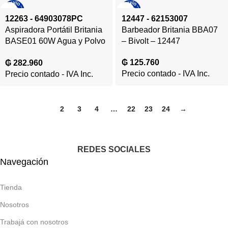
12263 - 64903078PC
12447 - 62153007
Aspiradora Portátil Britania
Barbeador Britania BBA07
BASE01 60W Agua y Polvo
– Bivolt – 12447
– Bivolt – 12263
₲
125.760
₲
282.960
Precio contado - IVA Inc.
Precio contado - IVA Inc.
1
2
3
4
…
22
23
24
→
REDES SOCIALES
Navegación
Tienda
Nosotros
Trabajá con nosotros