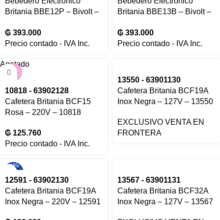
Bebedero Electrónico
Bebedero Electrónico
Britania BBE12P – Bivolt –
Britania BBE13B – Bivolt –
10276
10283
₲
393.000
₲
393.000
Precio contado - IVA Inc.
Precio contado - IVA Inc.
Agotado
13550 - 63901130
10818 - 63902128
Cafetera Britania BCF19A
Cafetera Britania BCF15
Inox Negra – 127V – 13550
Rosa – 220V – 10818
EXCLUSIVO VENTA EN
₲
125.760
FRONTERA
Precio contado - IVA Inc.
12591 - 63902130
13567 - 63901131
Cafetera Britania BCF19A
Cafetera Britania BCF32A
Inox Negra – 220V – 12591
Inox Negra – 127V – 13567