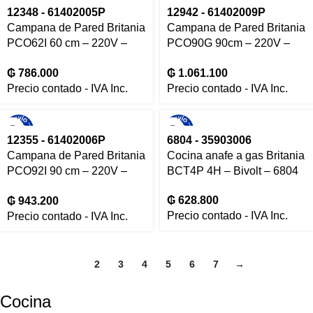
12348 - 61402005P
12942 - 61402009P
Campana de Pared Britania
Campana de Pared Britania
PCO62I 60 cm – 220V –
PCO90G 90cm – 220V –
12348
12942
₲
786.000
₲
1.061.100
Precio contado - IVA Inc.
Precio contado - IVA Inc.
12355 - 61402006P
6804 - 35903006
Campana de Pared Britania
Cocina anafe a gas Britania
PCO92I 90 cm – 220V –
BCT4P 4H – Bivolt – 6804
12355
₲
628.800
₲
943.200
Precio contado - IVA Inc.
Precio contado - IVA Inc.
1
2
3
4
5
6
7
→
Cocina