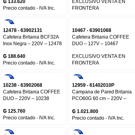
₲
133.620
EXCLUSIVO VENTA EN
Precio contado - IVA Inc.
FRONTERA
12478 - 63902131
10467 - 63901068
Cafetera Britania BCF32A
Cafetera Britania COFFEE
Inox Negra – 220V – 12478
DUO – 127V – 10467
₲
188.640
EXCLUSIVO VENTA EN
Precio contado - IVA Inc.
FRONTERA
10238 - 63902068
12959 - 61402010P
Cafetera Britania COFFEE
Campana de Pared Britania
DUO – 220V – 10238
PCO60G 60 cm – 220V –
12959
₲
125.760
₲
1.021.800
Precio contado - IVA Inc.
Precio contado - IVA Inc.