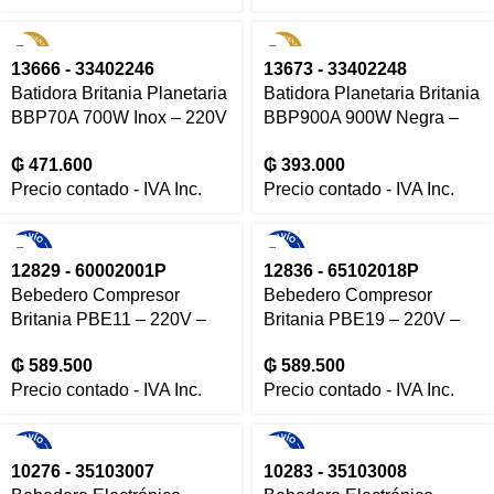
13666 - 33402246
13673 - 33402248
Batidora Britania Planetaria
Batidora Planetaria Britania
BBP70A 700W Inox – 220V
BBP900A 900W Negra –
– 13666
220V – 13673
₲
471.600
₲
393.000
Precio contado - IVA Inc.
Precio contado - IVA Inc.
12829 - 60002001P
12836 - 65102018P
Bebedero Compresor
Bebedero Compresor
Britania PBE11 – 220V –
Britania PBE19 – 220V –
12829
12836
₲
589.500
₲
589.500
Precio contado - IVA Inc.
Precio contado - IVA Inc.
10276 - 35103007
10283 - 35103008