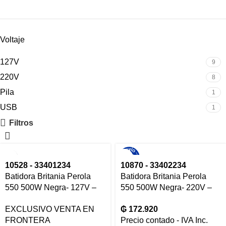
Voltaje
127V
9
220V
8
Pila
1
USB
1
Filtros
10528 - 33401234
10870 - 33402234
Batidora Britania Perola
Batidora Britania Perola
550 500W Negra- 127V –
550 500W Negra- 220V –
10528
10870
EXCLUSIVO VENTA EN
₲
172.920
FRONTERA
Precio contado - IVA Inc.