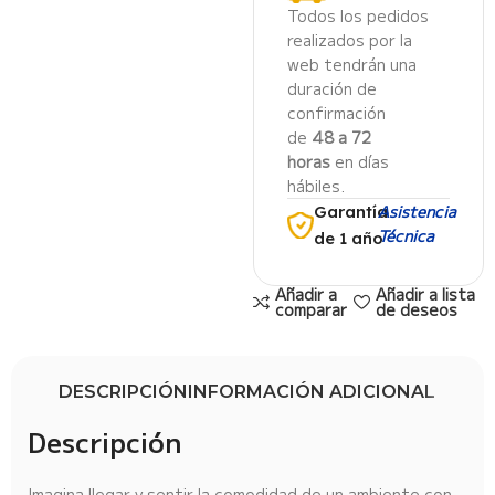
Todos los pedidos
realizados por la
web tendrán una
duración de
confirmación
de
48 a 72
horas
en días
hábiles.
Asistencia
Garantía
Técnica
de 1 año
Añadir a
Añadir a lista
comparar
de deseos
DESCRIPCIÓN
INFORMACIÓN ADICIONAL
Descripción
Imagina llegar y sentir la comodidad de un ambiente con