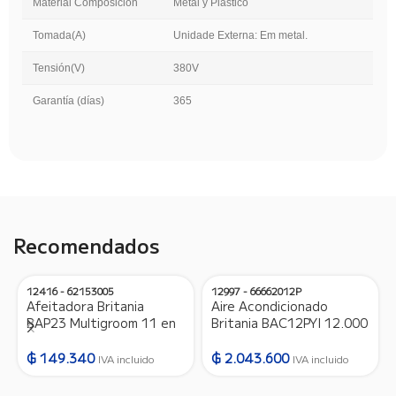
Material Composición
Metal y Plástico
Tomada(A)
Unidade Externa: Em metal.
Tensión(V)
380V
Garantía (días)
365
Recomendados
12416 - 62153005
12997 - 66662012P
Afeitadora Britania
Aire Acondicionado
BAP23 Multigroom 11 en
Britania BAC12PYI 12.000
1 – Bivolt – 12416
BTU Frio/Calor Gas
R410A – 220V/50HZ –
₲
149.340
₲
2.043.600
IVA incluido
IVA incluido
12997