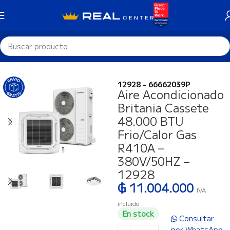
Inicio
Climatización
Aire Acondicionado
12928 - 66662039P
Aire Acondicionado
Britania Cassete
48.000 BTU
Frio/Calor Gas
R410A –
380V/50HZ –
12928
₲
11.004.000
IVA
incluido
En stock
Consultar
por WhatsApp