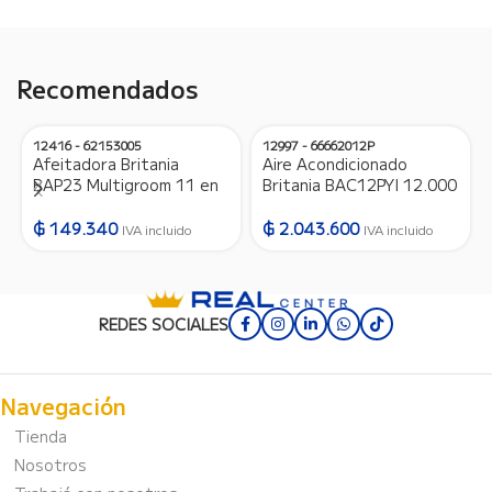
Recomendados
12416 - 62153005
12997 - 66662012P
Afeitadora Britania
Aire Acondicionado
BAP23 Multigroom 11 en
Britania BAC12PYI 12.000
1 – Bivolt – 12416
BTU Frio/Calor Gas
R410A – 220V/50HZ –
₲
149.340
₲
2.043.600
IVA incluido
IVA incluido
12997
REDES SOCIALES
Navegación
Tienda
Nosotros