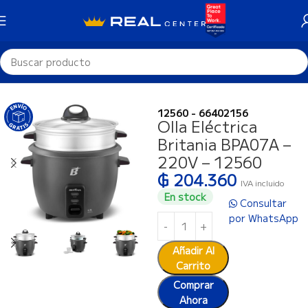
Inicio
Cocina
Ollas Eléctricas
12560 - 66402156
Olla Eléctrica
Britania BPA07A –
220V – 12560
₲
204.360
IVA incluido
En stock
Consultar
por WhatsApp
Añadir Al
Carrito
Comprar
Ahora