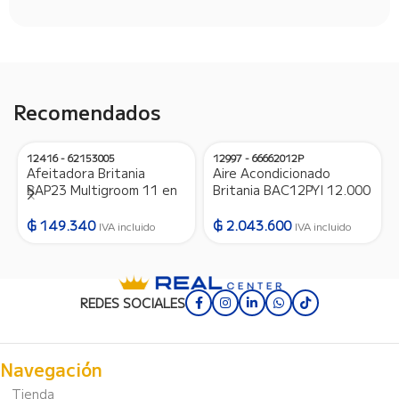
Recomendados
12416 - 62153005
12997 - 66662012P
Afeitadora Britania
Aire Acondicionado
BAP23 Multigroom 11 en
Britania BAC12PYI 12.000
1 – Bivolt – 12416
BTU Frio/Calor Gas
R410A – 220V/50HZ –
₲
149.340
₲
2.043.600
IVA incluido
IVA incluido
12997
REDES SOCIALES
Navegación
Tienda