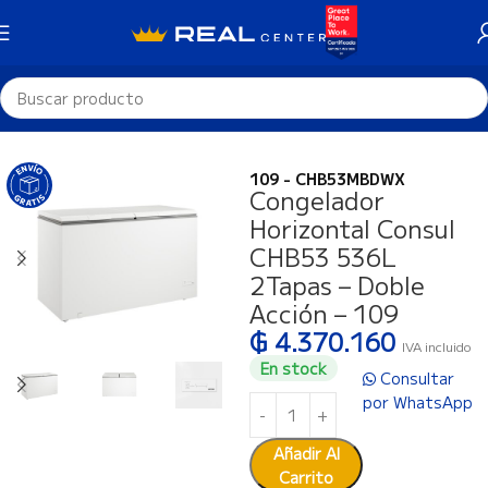
Inicio
Refrigeración
Congeladores
109 - CHB53MBDWX
Congelador
Horizontal Consul
CHB53 536L
2Tapas – Doble
Acción – 109
₲
4.370.160
IVA incluido
En stock
Consultar
por WhatsApp
Añadir Al
Carrito