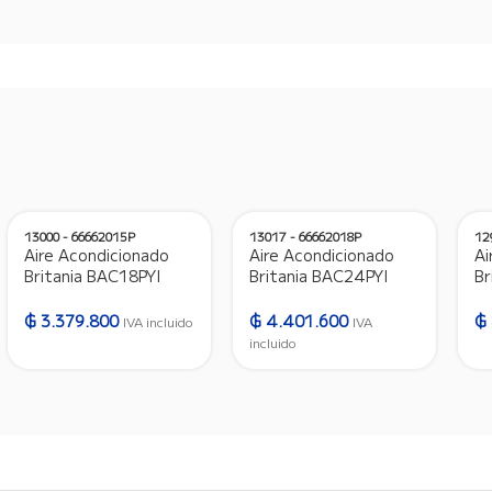
13000 - 66662015P
13017 - 66662018P
12
Aire Acondicionado
Aire Acondicionado
Ai
Britania BAC18PYI
Britania BAC24PYI
Br
18.000 BTU Frio/Calor
24.000 BTU
36
Gas R410A –
Frio/Calor Gas R410A
G
₲
3.379.800
₲
4.401.600
₲
IVA incluido
IVA
220V/50HZ – 13000
– 220V/50HZ – 13017
3
incluido