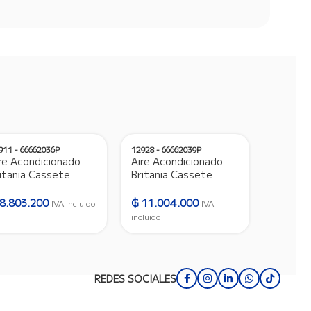
911 - 66662036P
12928 - 66662039P
12935 - 
re Acondicionado
Aire Acondicionado
Aire Ac
itania Cassete
Britania Cassete
Britani
.000 BTU Frio/Calor
48.000 BTU
60.000 
as R410A –
Frio/Calor Gas R410A
Gas R4
8.803.200
₲
11.004.000
₲
11.79
IVA incluido
IVA
80V/50HZ – 12911
– 380V/50HZ – 12928
380V/5
incluido
incluido
REDES SOCIALES