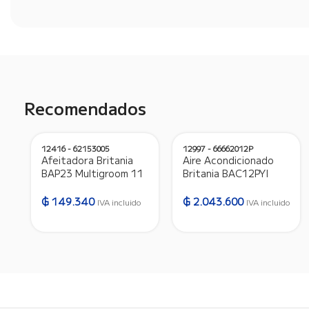
Recomendados
12416 - 62153005
12997 - 66662012P
Afeitadora Britania
Aire Acondicionado
BAP23 Multigroom 11
Britania BAC12PYI
en 1 – Bivolt – 12416
12.000 BTU Frio/Calor
Gas R410A –
₲
149.340
₲
2.043.600
IVA incluido
IVA incluido
220V/50HZ – 12997