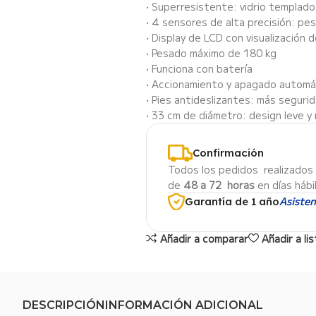
• Superresistente: vidrio templad
• 4 sensores de alta precisión: pes
• Display de LCD con visualización
• Pesado máximo de 180 kg
• Funciona con batería
• Accionamiento y apagado automá
• Pies antideslizantes: más segurid
• 33 cm de diámetro: design leve 
Confirmación
Todos los pedidos realizados 
de
48 a 72 horas
en días hábi
Asisten
Garantía de 1 año
Añadir a comparar
Añadir a l
DESCRIPCIÓN
INFORMACIÓN ADICIONAL