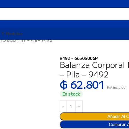
 Y Medidas
5TQ BODY FIT – Pila – 9492
9492 - 66505006P
Balanza Corporal
– Pila – 9492
₲
62.801
IVA incluido
En stock
Añadir Al C
Comprar 