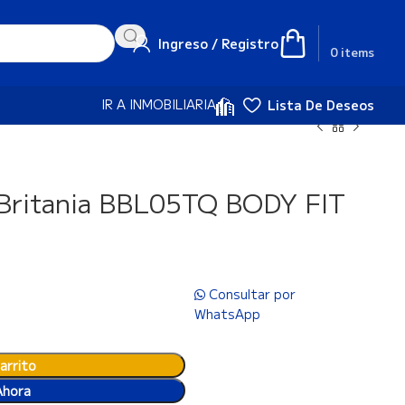
₲
0
Ingreso / Registro
0
items
IR A INMOBILIARIA
Lista De Deseos
 Britania BBL05TQ BODY FIT
Consultar por
WhatsApp
arrito
Ahora